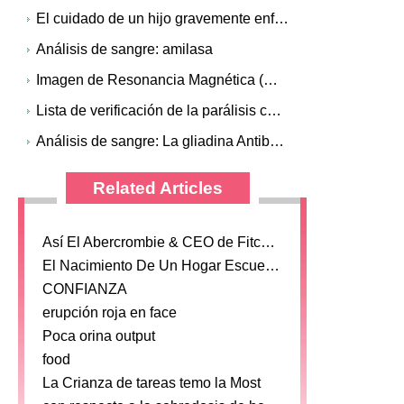
En un momento u otro, muchos adultos han tenido (una s
El cuidado de un hijo gravemente enfermo
Cuando estos síntomas ocurren a menudo o que no estar
Análisis de sangre: amilasa
Imagen de Resonancia Magnética (MRI)
Lista de verificación de la parálisis cerebral: Los bebés y niños en edad preescolar
Análisis de sangre: La gliadina Antibodies
Related Articles
Así El Abercrombie & CEO de Fitch Le gusta caliente y las personas delgadas, esto es nuevo?
El Nacimiento De Un Hogar Escuela lecciones de la escuela hogar libre Lesson
CONFIANZA
erupción roja en face
Poca orina output
food
La Crianza de tareas temo la Most