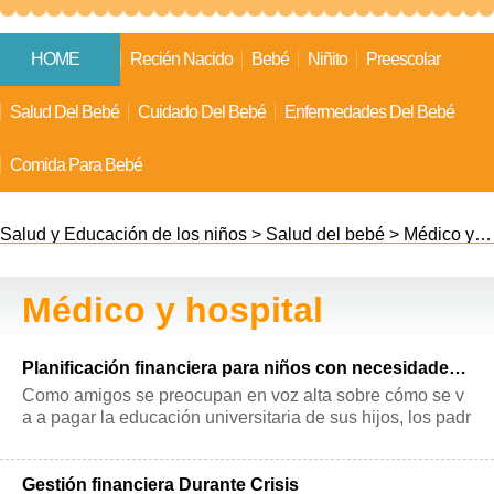
HOME
Recién Nacido
Bebé
Niñito
Preescolar
Salud Del Bebé
Cuidado Del Bebé
Enfermedades Del Bebé
Comida Para Bebé
Salud y Educación de los niños
>
Salud del bebé
>
Médico y hospital
Médico y hospital
Planificación financiera para niños con necesidades especiales
Como amigos se preocupan en voz alta sobre cómo se v
a a pagar la educación universitaria de sus hijos, los padr
es de niños con necesidades e
Gestión financiera Durante Crisis