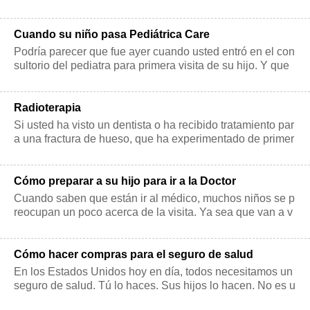
d de cuidados intensivos p
Cuando su niño pasa Pediátrica Care
Podría parecer que fue ayer cuando usted entró en el con
sultorio del pediatra para primera visita de su hijo. Y que
podría haber sido un poc
Radioterapia
Si usted ha visto un dentista o ha recibido tratamiento par
a una fractura de hueso, que ha experimentado de primer
a mano la radiación. En la
Cómo preparar a su hijo para ir a la Doctor
Cuando saben que están ir al médico, muchos niños se p
reocupan un poco acerca de la visita. Ya sea que van a v
er a su médico de atención pri
Cómo hacer compras para el seguro de salud
En los Estados Unidos hoy en día, todos necesitamos un
seguro de salud. Tú lo haces. Sus hijos lo hacen. No es u
n bueno tener más — e