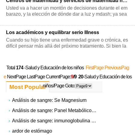
Centros de maternidad y servicios de maternidad hospitalarios
Usted va a hacer un montón de decisiones durante el em
barazo, y la elección de dónde dar a luz y mdash; ya sea
en un hospital o en un entorn
Los académicos y equilibrar serio Illness
Cuando su hijo tiene una enfermedad grave o crónica, es
difícil pensar más allá del próximo tratamiento. Si bien la
salud es la primera prio
Total
174
-Salud y Educación de los niños
FirstPage
PreviousPag
e
NextPage LastPage CurrentPage:
9
/9
20
-Salud y Educación de los
niños/Page Goto:
Most Popular
Análisis de sangre: Se Magnesium
Análisis de sangre: Panel Metabólico Completo (CMP)
Análisis de sangre: inmunoglobulina E (IgE)
ardor de estómago