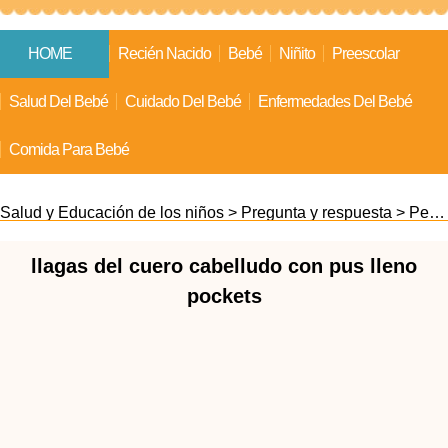
HOME
Recién Nacido
Bebé
Niñito
Preescolar
Salud Del Bebé
Cuidado Del Bebé
Enfermedades Del Bebé
Comida Para Bebé
Salud y Educación de los niños
>
Pregunta y respuesta
>
Pediatría
llagas del cuero cabelludo con pus lleno
pockets