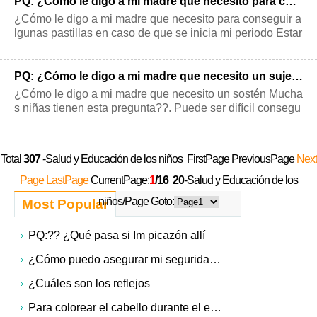
PQ: ¿Cómo le digo a mi madre que necesito para conseguir algunas pastillas en caso de que mi período comienza
¿Cómo le digo a mi madre que necesito para conseguir a
lgunas pastillas en caso de que se inicia mi periodo Estar
preparado? es una gran id
PQ: ¿Cómo le digo a mi madre que necesito un sujetador
¿Cómo le digo a mi madre que necesito un sostén Mucha
s niñas tienen esta pregunta??. Puede ser difícil consegu
ir el valor para plantear el
Total
307
-Salud y Educación de los niños FirstPage PreviousPage
Next
Page
LastPage
CurrentPage:
1
/16
20
-Salud y Educación de los
niños/Page Goto:
Most Popular
PQ:?? ¿Qué pasa si Im picazón allí
¿Cómo puedo asegurar mi seguridad adolescentes en Internet?
¿Cuáles son los reflejos
Para colorear el cabello durante el embarazo: No-No o No apenas