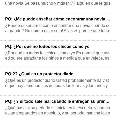
una novia Se pasa mucho y mdash;?? alguien que le gus
ta, pero no me gusta la person
PQ: ¿Me puede enseñar cómo encontrar una novia cuando sea mayor de
¿Puede enseñarme cómo encontrar una novia cuando se
a grande? No quiero estar solo! A veces parece que todo
el mundo mira, se ve parejas. E
PQ: ¿Por qué no todos los chicos como yo
¿Por qué no todos los chicos como yo Es normal que ust
ed quiere agradar a los niños a medida que envejece, es
pecialmente si sus amigos tie
PQ:?? ¿Cuál es un protector diario
¿Qué es un protector diario Usted probablemente ha vist
o que hay almohadillas de todas las formas y tamaños y
mdash; incluso algunos con a
PQ: ¿Y si todo sale mal cuando le entregan su primer período de
¿Qué pasa si su período se inicia en la escuela, y que no
están preparados en absoluto, y su periodo mancha los p