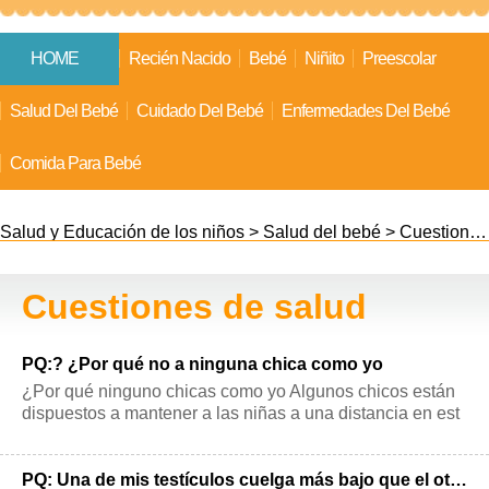
HOME
Recién Nacido
Bebé
Niñito
Preescolar
Salud Del Bebé
Cuidado Del Bebé
Enfermedades Del Bebé
Comida Para Bebé
Salud y Educación de los niños
>
Salud del bebé
>
Cuestiones de salud
Cuestiones de salud
PQ:? ¿Por qué no a ninguna chica como yo
¿Por qué ninguno chicas como yo Algunos chicos están
dispuestos a mantener a las niñas a una distancia en est
os momentos. Sin embargo, otr
PQ: Una de mis testículos cuelga más bajo que el otro. ¿Qué debo hacer