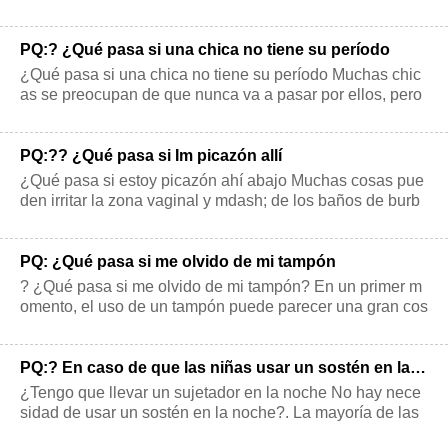
antalones, y nadie contesta
PQ:? ¿Qué pasa si una chica no tiene su período
¿Qué pasa si una chica no tiene su período Muchas chic
as se preocupan de que nunca va a pasar por ellos, pero
casi siempre lo hace?. prime
PQ:?? ¿Qué pasa si Im picazón allí
¿Qué pasa si estoy picazón ahí abajo Muchas cosas pue
den irritar la zona vaginal y mdash; de los baños de burb
ujas de la ropa interior apr
PQ: ¿Qué pasa si me olvido de mi tampón
? ¿Qué pasa si me olvido de mi tampón? En un primer m
omento, el uso de un tampón puede parecer una gran cos
a para una niña. Pero una vez
PQ:? En caso de que las niñas usar un sostén en la noche
¿Tengo que llevar un sujetador en la noche No hay nece
sidad de usar un sostén en la noche?. La mayoría de las
niñas y las mujeres los llev