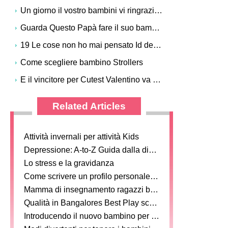
Un giorno il vostro bambini vi ringrazieranno per aver dato loro meno -Â Sì, davvero
Guarda Questo Papà fare il suo bambino Laugh per la prima volta! (VIDEO)
19 Le cose non ho mai pensato Id devono insegnare ai miei Kids
Come scegliere bambino Strollers
E il vincitore per Cutest Valentino va a ...
Related Articles
Attività invernali per attività Kids
Depressione: A-to-Z Guida dalla diagnosi al trattamento per la prevenzione
Lo stress e la gravidanza
Come scrivere un profilo personale Outline
Mamma di insegnamento ragazzi baseball
Qualità in Bangalores Best Play scuola
Introducendo il nuovo bambino per Siblings