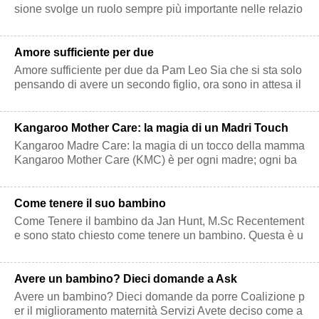
sione svolge un ruolo sempre più importante nelle relazio
ni. Contatto con gli occh
Amore sufficiente per due
Amore sufficiente per due da Pam Leo Sia che si sta solo
pensando di avere un secondo figlio, ora sono in attesa il
secondo figlio o hann
Kangaroo Mother Care: la magia di un Madri Touch
Kangaroo Madre Care: la magia di un tocco della mamma
Kangaroo Mother Care (KMC) è per ogni madre; ogni ba
mbino. la pelle della madre è la
Come tenere il suo bambino
Come Tenere il bambino da Jan Hunt, M.Sc Recentement
e sono stato chiesto come tenere un bambino. Questa è u
na domanda interessante, perché
Avere un bambino? Dieci domande a Ask
Avere un bambino? Dieci domande da porre Coalizione p
er il miglioramento maternità Servizi Avete deciso come a