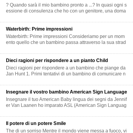
? Quando sarà il mio bambino pronto a ...? In quasi ogni s
essione di consulenza che ho con un genitore, una doma
nda è quasi sempre chiesto:
Waterbirth: Prime impressioni
Waterbirth: Prime impressioni Consideriamo per un mom
ento quello che un bambino passa attraverso la sua strad
a nel mondo. Che cosa difficil
Dieci ragioni per rispondere a un pianto Child
Dieci ragioni per rispondere a un bambino che piange da
Jan Hunt 1. Primi tentativi di un bambino di comunicare n
on può essere in parole
Insegnare il vostro bambino American Sign Language
Insegnare il tuo American Baby lingua dei segni da Jennif
er Van Laanen ho imparato ASL (American Sign Languag
e) quando ero in 4 ° grado. H
Il potere di un potere Smile
The di un sorriso Mentre il mondo viene messa a fuoco, vi