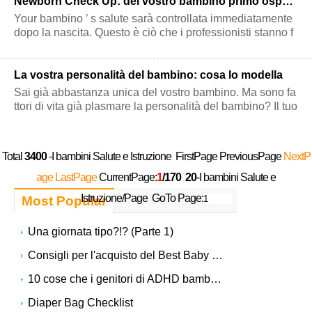
Newborn Check Up: del vostro bambino primo ospedale Tests
Your bambino ’ s salute sarà controllata immediatamente
dopo la nascita. Questo è ciò che i professionisti stanno f
acendo …
La vostra personalità del bambino: cosa lo modella
Sai già abbastanza unica del vostro bambino. Ma sono fa
ttori di vita già plasmare la personalità del bambino? Il tuo
bambino è uno su un m
Total
3400
-I bambini Salute e Istruzione FirstPage PreviousPage
NextP
age
LastPage
CurrentPage:
1
/170
20
-I bambini Salute e
Istruzione/Page GoTo Page:
Most Popular
Una giornata tipo?!? (Parte 1)
Consigli per l'acquisto del Best Baby Toys
10 cose che i genitori di ADHD bambini Wish You Understood
Diaper Bag Checklist