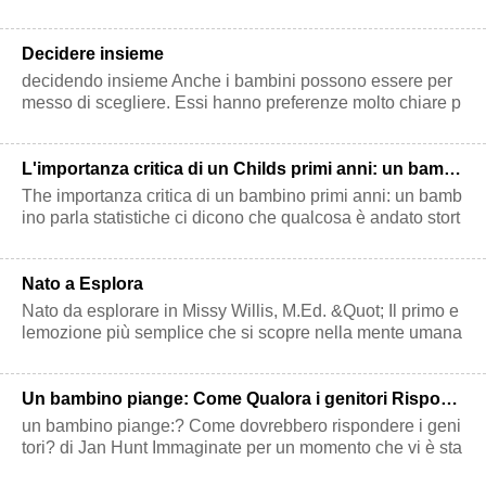
vere il vostro bambino? La
Decidere insieme
decidendo insieme Anche i bambini possono essere per
messo di scegliere. Essi hanno preferenze molto chiare p
er quando vogliono mangiare, co
L'importanza critica di un Childs primi anni: un bambino Speaks
The importanza critica di un bambino primi anni: un bamb
ino parla statistiche ci dicono che qualcosa è andato stort
o nel nostro mondo. Un ta
Nato a Esplora
Nato da esplorare in Missy Willis, M.Ed. &Quot; Il primo e
lemozione più semplice che si scopre nella mente umana
è la curiosità - Edmund
Un bambino piange: Come Qualora i genitori Rispondere
un bambino piange:? Come dovrebbero rispondere i geni
tori? di Jan Hunt Immaginate per un momento che vi è sta
to rapito da nave spaziale