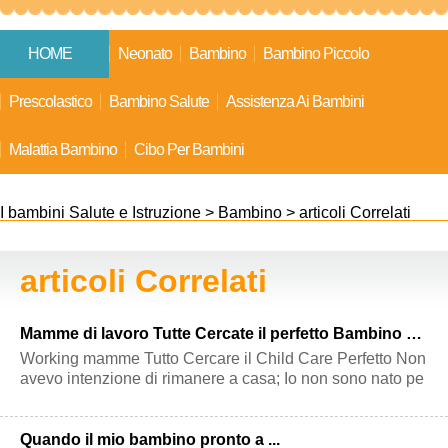
HOME
Neonato
Bambino
Bambino Piccolo
Prescolastico
Bambino Salute
Assistenza Ai Bambini
Malattia Bambino
Cibo Per Bambini
I bambini Salute e Istruzione
>
Bambino
>
articoli Correlati
articoli Correlati
Mamme di lavoro Tutte Cercate il perfetto Bambino Care
Working mamme Tutto Cercare il Child Care Perfetto Non
avevo intenzione di rimanere a casa; Io non sono nato pe
r questo. avere figli in e
Quando il mio bambino pronto a ...