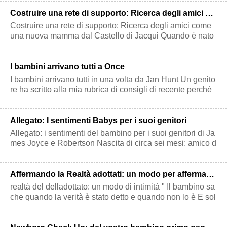
Costruire una rete di supporto: Ricerca degli amici come una nuova mamma
Costruire una rete di supporto: Ricerca degli amici come
una nuova mamma dal Castello di Jacqui Quando è nato
mio figlio, mio ​​marito ed
I bambini arrivano tutti a Once
I bambini arrivano tutti in una volta da Jan Hunt Un genito
re ha scritto alla mia rubrica di consigli di recente perché
stava avendo &quo
Allegato: I sentimenti Babys per i suoi genitori
Allegato: i sentimenti del bambino per i suoi genitori di Ja
mes Joyce e Robertson Nascita di circa sei mesi: amico d
i tutti Il neonato
Affermando la Realtà adottati: un modo per affermare Intimacy
realtà del delladottato: un modo di intimità " Il bambino sa
che quando la verità è stato detto e quando non lo è E sol
o incredibile