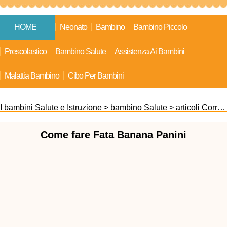
HOME
Neonato
Bambino
Bambino Piccolo
Prescolastico
Bambino Salute
Assistenza Ai Bambini
Malattia Bambino
Cibo Per Bambini
I bambini Salute e Istruzione
>
bambino Salute
>
articoli Correlati
Come fare Fata Banana Panini