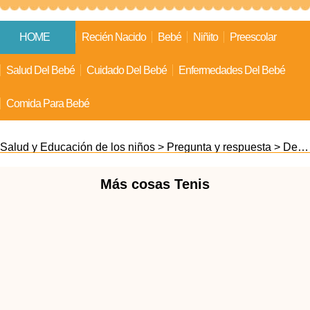
HOME
Recién Nacido
Bebé
Niñito
Preescolar
Salud Del Bebé
Cuidado Del Bebé
Enfermedades Del Bebé
Comida Para Bebé
Salud y Educación de los niños
>
Pregunta y respuesta
>
Deportes Recreación para Niños
Más cosas Tenis