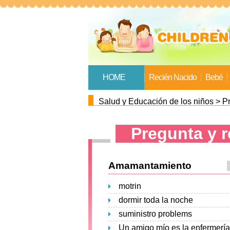
HOME
Recién Nacido
Bebé
Salud y Educación de los niños
>
P
Pregunta y 
Amamantamiento
motrin
dormir toda la noche
suministro problems
Un amigo mío es la enfermería 