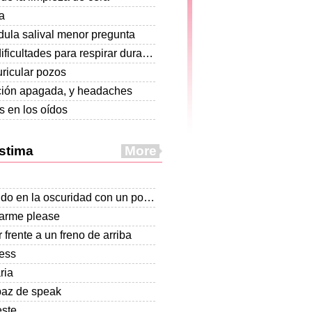
a
dula salival menor pregunta
Las dificultades para respirar durante 4 años old
ricular pozos
ción apagada, y headaches
s en los oídos
stima
More
Perdido en la oscuridad con un poco de chispa.
arme please
 frente a un freno de arriba
ess
aria
paz de speak
este