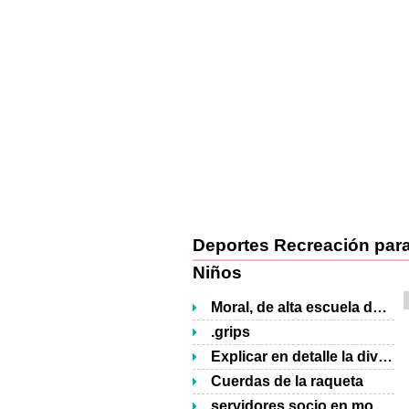
Deportes Recreación par
Niños
Moral, de alta escuela de tenis
.grips
Explicar en detalle la división ...
Cuerdas de la raqueta
servidores socio en movimiento durante balón toss