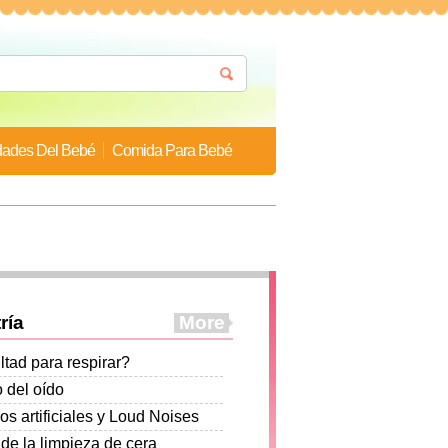
ades Del Bebé
Comida Para Bebé
ría
More
ultad para respirar?
 del oído
s artificiales y Loud Noises
de la limpieza de cera