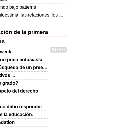
endo bajo patterns
La autoestima, las relaciones, los celos
ción de la primera
ia
More
 week
no poco entusiasta
La búsqueda de un preescolar BUENO ...
ivos ...
 grado?
espeto del derecho
¿Cómo debo responder?
Pregunta
ly
e la educación.
dation