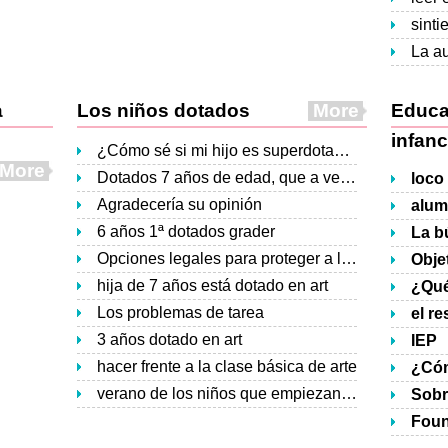
sinti
a
Los niños dotados
More
Educa
infanc
¿Cómo sé si mi hijo es superdotado?
More
Dotados 7 años de edad, que a veces se comporta como 3 años old
loco
Agradecería su opinión
alum
6 años 1ª dotados grader
Opciones legales para proteger a la malversación de fondos de GT por nuestro superintendente de la escuela local.
Objet
hija de 7 años está dotado en art
¿Qué
Los problemas de tarea
el r
3 años dotado en art
IEP
hacer frente a la clase básica de arte
verano de los niños que empiezan
Pregunta ear
Sobr
Foun