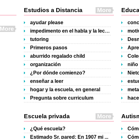
Estudios a Distancia
More
Educa
ayudar please
conc
More
impedimento en el habla y la lectura
moti
tutoring
Desm
Primeros pasos
Apre
aburrido regalado child
Cole
organización
niño 
¿Por dónde comienzo?
enseñar a leer
estu
hogar y la escuela, en general
meta
Pregunta sobre curriculum
Escuela privada
More
Autis
¿Qué escuela?
Estimado Sr. pared: En 1907 mi ...
Cómo