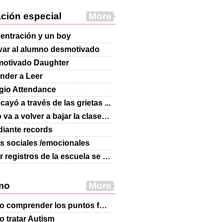
ción especial
More
entración y un boy
var al alumno desmotivado
otivado Daughter
nder a Leer
gio Attendance
cayó a través de las grietas ...
Nieto va a volver a bajar la clase de Inglés
diante records
s sociales /emocionales
hacer registros de la escuela se remontan al jardín de infancia?
mo
More
Cómo comprender los puntos fuertes autistas
 tratar Autism