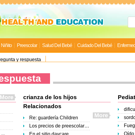
Niñito
Preescolar
Salud Del Bebé
Cuidado Del Bebé
Enfermed
regunta y respuesta
respuesta
More
crianza de los hijos
Pediat
Relacionados
dific
More
sordo
Re: guardería Children
Fuego
Los precios de preescolar /ventaja inicial
...
Oído 
En el sitio daycare