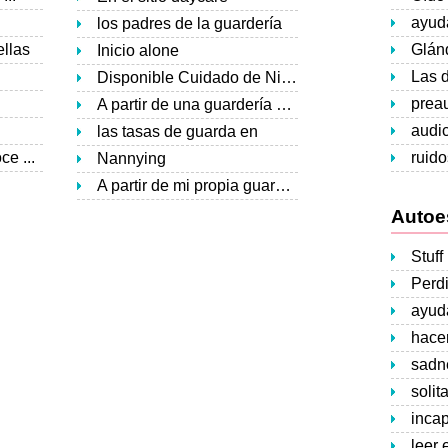
ayud
los padres de la guardería
ellas
Glán
Inicio alone
Disponible Cuidado de Niños
preau
A partir de una guardería Center
audi
las tasas de guarda en
e ...
ruido
Nannying
A partir de mi propia guardería
Autoe
Stuff
ayud
hacer
sadn
solit
inca
leer 