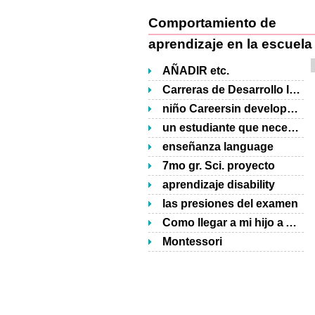
Comportamiento de
aprendizaje en la escuela
AÑADIR etc.
Carreras de Desarrollo Infantil
niño Careersin development
un estudiante que necesita ayuda para una tarea escolar
enseñanza language
7mo gr. Sci. proyecto
aprendizaje disability
las presiones del examen
Como llegar a mi hijo a ADD gusta leer?
Montessori