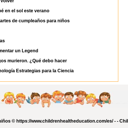
Volver
 en el sol este verano
artes de cumpleaños para niños
ias
ementar un Legend
igos murieron. ¿Qué debo hacer
logía Estrategias para la Ciencia
iños © https://www.childrenhealtheducation.com/es/ - -
Chi