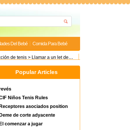
ades Del Bebé
Comida Para Bebé
cción de tenis
> Llamar a un let después de dar a su oponente una niñera
Popular Articles
revés
CIF Niños Tenis Rules
Receptores asociados position
Deme de corte adyacente
El comenzar a jugar