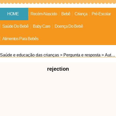
HOME
Recém-Nascido
Bebê
Criança
Pré-Escolar
Saúde Do Bebê
Baby Care
Doença Do Bebê
Alimentos Para Bebês
Saúde e educação das crianças
>
Pergunta e resposta
>
Auto estima
rejection