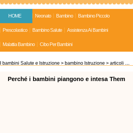
HOME
Neonato
Bambino
Bambino Piccolo
Prescolastico
Bambino Salute
Assistenza Ai Bambini
Malattia Bambino
Cibo Per Bambini
I bambini Salute e Istruzione
>
bambino Istruzione
>
articoli Correlati
Perché i bambini piangono e intesa Them