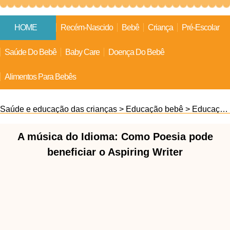
HOME
Recém-Nascido
Bebê
Criança
Pré-Escolar
Saúde Do Bebê
Baby Care
Doença Do Bebê
Alimentos Para Bebês
Saúde e educação das crianças
>
Educação bebê
>
Educação familiar
A música do Idioma: Como Poesia pode
beneficiar o Aspiring Writer