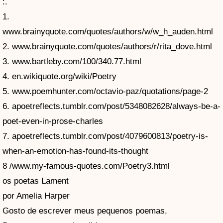
:.
1.
www.brainyquote.com/quotes/authors/w/w_h_auden.html
2. www.brainyquote.com/quotes/authors/r/rita_dove.html
3. www.bartleby.com/100/340.77.html
4. en.wikiquote.org/wiki/Poetry
5. www.poemhunter.com/octavio-paz/quotations/page-2
6. apoetreflects.tumblr.com/post/5348082628/always-be-a-
poet-even-in-prose-charles
7. apoetreflects.tumblr.com/post/4079600813/poetry-is-
when-an-emotion-has-found-its-thought
8 /www.my-famous-quotes.com/Poetry3.html
os poetas Lament
por Amelia Harper
Gosto de escrever meus pequenos poemas,