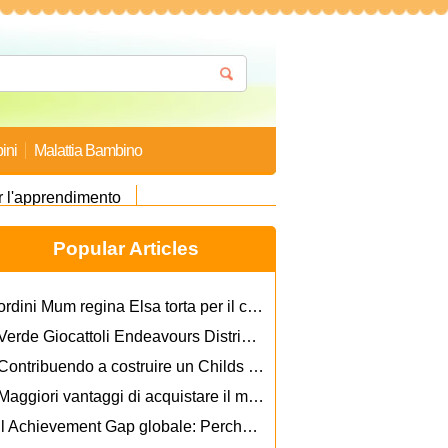
ini
Malattia Bambino
r l'apprendimento
Popular Articles
ordini Mum regina Elsa torta per il compleanno di figlie e guarda che è arrivata ...
Verde Giocattoli Endeavours Distributore per ridurre l'impronta ecologica di un grande livello
Contribuendo a costruire un Childs autostima è il miglior regalo che un genitore può dare un bambino
Maggiori vantaggi di acquistare il meglio prodotti del bambino dalla linea Baby Shop
Il Achievement Gap globale: Perché Americas Gli studenti sono in ritardo