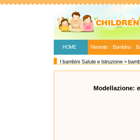
HOME
Neonato
Bambino
B
I bambini Salute e Istruzione
>
bambi
Cibo Per Bambini
Modellazione: e