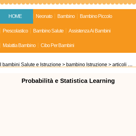
HOME
Neonato
Bambino
Bambino Piccolo
Prescolastico
Bambino Salute
Assistenza Ai Bambini
Malattia Bambino
Cibo Per Bambini
I bambini Salute e Istruzione
>
bambino Istruzione
>
articoli Correlati
Probabilità e Statistica Learning