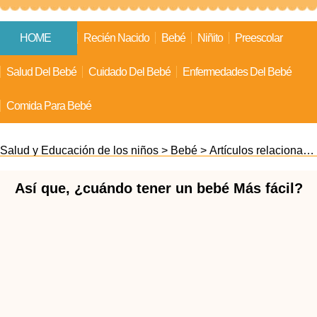
HOME
Recién Nacido
Bebé
Niñito
Preescolar
Salud Del Bebé
Cuidado Del Bebé
Enfermedades Del Bebé
Comida Para Bebé
Salud y Educación de los niños
>
Bebé
>
Artículos relacionados
Así que, ¿cuándo tener un bebé Más fácil?